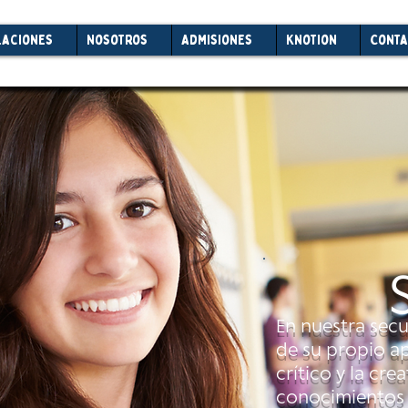
laciones
Nosotros
Admisiones
Knotion
Conta
En nuestra secu
de su propio a
crítico y la cre
conocimientos 