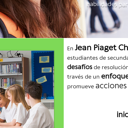
habilidades para
Jean Piaget C
En
estudiantes de secund
desafíos
de resolució
enfoque
través de un
acciones
promueve
ini