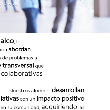
 la vida.
halco
, los
abordan
aria
n de problemas a
 transversal
que
 colaborativas
desarrollan
Nuestros alumnos
ciativas
impacto positivo
con un
adquiriendo
en su comunidad,
las