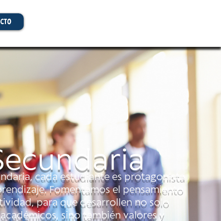
cto
Secundaria
ndaria, cada estudiante es protagonista
prendizaje. Fomentamos el pensamiento
atividad, para que desarrollen no solo
académicos, sino también valores y