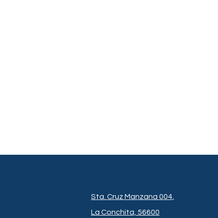
Sta. Cruz Manzana 004,
La Conchita, 56600