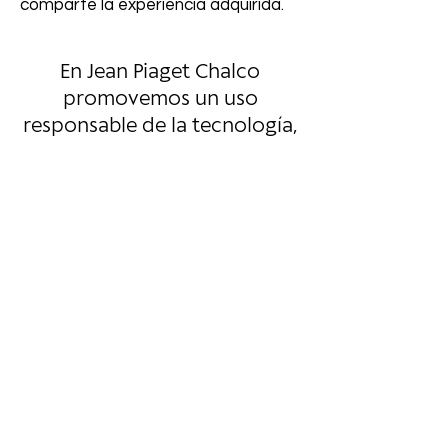
comparte la experiencia adquirida.
En Jean Piaget Chalco
promovemos un uso
responsable de la tecnología,
cuidando tanto la forma
correcta de emplearla como
el tiempo que se dedica a
ella.
En primaria buscamos que su
integración al ecosistema
Knotion sea natural,
considerando los distintos
estilos de aprendizaje y
potenciando el inglés de
forma inmersiva