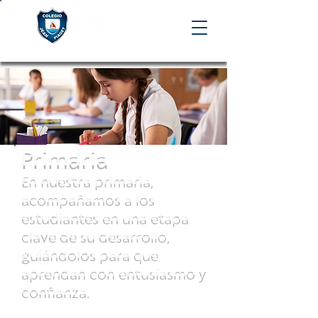
Primaria
En nuestra primaria,
acompañamos a los
estudiantes en una etapa
clave de su desarrollo,
guiándolos para que
aprendan con entusiasmo y
confianza.