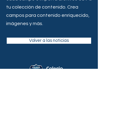
tu colección de contenido. Crea
campos para contenido enriquecido,
imágenes y más.
Volver a las noticias
Pide información
Contacto
Quiénes somos
Knotion
Visita
Admisiones
Mapa
reserva online (no disponible)