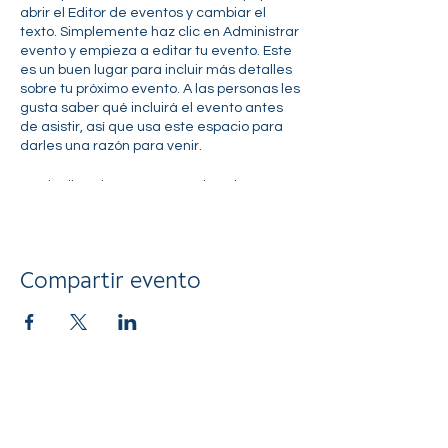
abrir el Editor de eventos y cambiar el
texto. Simplemente haz clic en Administrar
evento y empieza a editar tu evento. Este
es un buen lugar para incluir más detalles
sobre tu próximo evento. A las personas les
gusta saber qué incluirá el evento antes
de asistir, así que usa este espacio para
darles una razón para venir.
En el Editor de eventos puedes almacenar
todos tus eventos pasados y futuros, y
elegir cuáles mostrar y cuáles ocultar.
Puedes hacer clic y cambiar cualquiera de
los encabezados, títulos y descripciones
Compartir evento
que ya están en el Editor de eventos. Al
hacer clic en Agregar, puedes crear títulos
y descripciones de eventos que pueden
adjuntarse a cualquier titular de un
evento. Para añadir tu propio título del
evento, haz clic en Agregar titular. Al
terminar, haz clic en Guardar y tu trabajo
se guardará en el Editor de eventos.
Puedes elegir qué eventos mostrar en tu